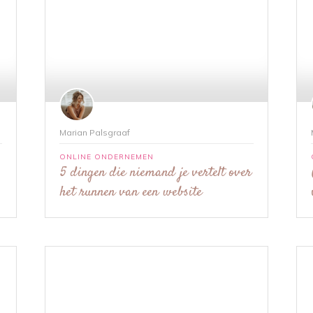
Marian Palsgraaf
ONLINE ONDERNEMEN
5 dingen die niemand je vertelt over
het runnen van een website