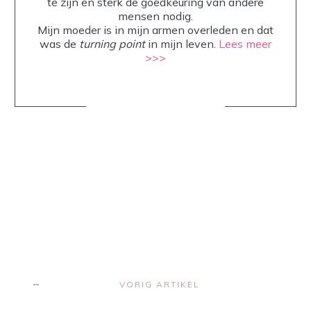
te zijn en sterk de goedkeuring van andere
mensen nodig.
Mijn moeder is in mijn armen overleden en dat
was de
turning point
in mijn leven.
Lees meer
>>>
Share
0
Share
0
Share
0
Share
0
Share
0
VORIG ARTIKEL