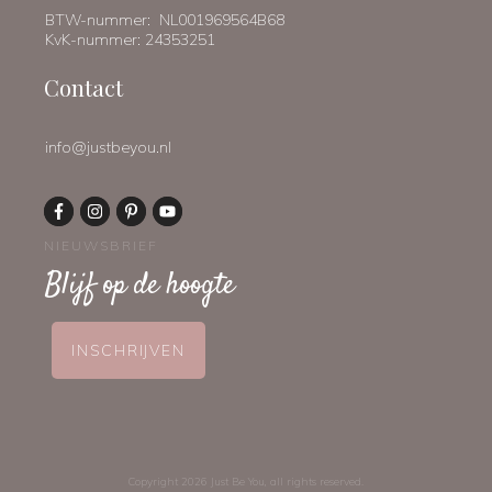
BTW-nummer: NL001969564B68
KvK-nummer: 24353251
Contact
info@justbeyou.nl
NIEUWSBRIEF
Blijf op de hoogte
INSCHRIJVEN
Copyright
2026
Just Be You
, all rights reserved.