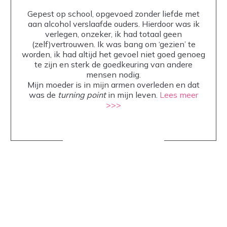
Gepest op school, opgevoed zonder liefde met
aan alcohol verslaafde ouders. Hierdoor was ik
verlegen, onzeker, ik had totaal geen
(zelf)vertrouwen. Ik was bang om ‘gezien’ te
worden, ik had altijd het gevoel niet goed genoeg
te zijn en sterk de goedkeuring van andere
mensen nodig.
Mijn moeder is in mijn armen overleden en dat
was de
turning point
in mijn leven.
Lees meer
>>>
Share
0
Share
0
Share
0
Share
0
Share
0