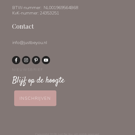
BTW-nummer: NL001969564B68
KvK-nummer: 24353251
Contact
info@justbeyou.nl
NIEUWSBRIEF
Blijf op de hoogte
INSCHRIJVEN
Copyright
2026
Just Be You
, all rights reserved.