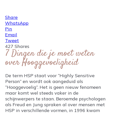
Share
0
Tweet
0
Share
0
Share
WhatsApp
Pin
Email
Tweet
427
Shares
7 Dingen die je moet weten
over Hooggevoeligheid
De term HSP staat voor “Highly Sensitive
Person” en wordt ook aangeduid als
“Hooggevoelig”. Het is geen nieuw fenomeen
maar komt wel steeds vaker in de
schijnwerpers te staan. Beroemde psychologen
als Freud en Jung spraken al over mensen met
HSP in verschillende vormen, in 1996 kwam