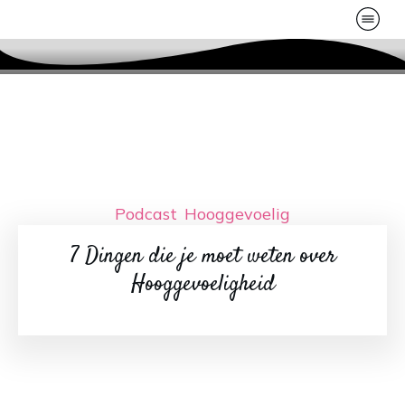
Podcast
,
Hooggevoelig
7 Dingen die je moet weten over
Hooggevoeligheid