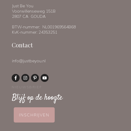
Just Be You
Voorwillenseweg 151B
2807 CA GOUDA
BTW-nummer: NL001969564B68
KvK-nummer: 24353251
Contact
info@justbeyou.nl
NIEUWSBRIEF
Blijf op de hoogte
INSCHRIJVEN