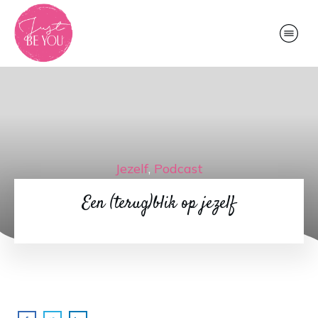
Jezelf
,
Podcast
Een (terug)blik op jezelf