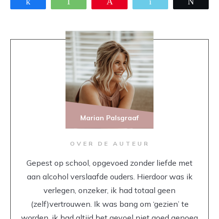
Share
WhatsApp
Pin
Email
Twee
Marian Palsgraaf
OVER DE AUTEUR
Gepest op school, opgevoed zonder liefde met
aan alcohol verslaafde ouders. Hierdoor was ik
verlegen, onzeker, ik had totaal geen
(zelf)vertrouwen. Ik was bang om ‘gezien’ te
worden, ik had altijd het gevoel niet goed genoeg