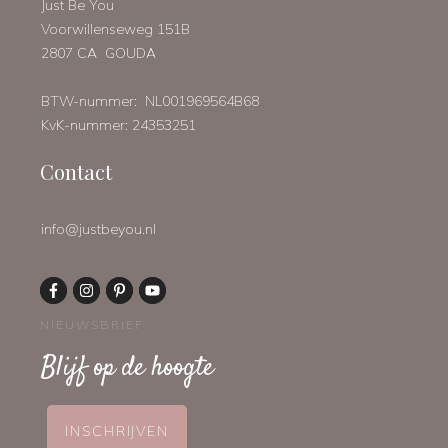
Just Be You
Voorwillenseweg 151B
2807 CA GOUDA
BTW-nummer: NL001969564B68
KvK-nummer: 24353251
Contact
info@justbeyou.nl
NIEUWSBRIEF
Blijf op de hoogte
INSCHRIJVEN