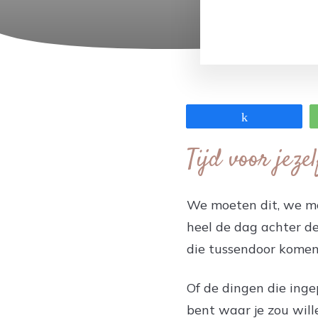
Share
Tijd voor jeze
We moeten dit, we moe
heel de dag achter de
die tussendoor kome
Of de dingen die inge
bent waar je zou will