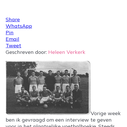
Share
0
Tweet
0
Share
0
Share
WhatsApp
Pin
Email
Tweet
Geschreven door:
Heleen Verkerk
Vorige week
ben ik gevraagd om een interview te geven
voor in het plaatselijke voetbalboekje. Steeds