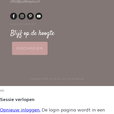
info@justbeyou.nl
NIEUWSBRIEF
Blijf op de hoogte
INSCHRIJVEN
Copyright
2026
Just Be You
, all rights reserved.
Dialoogvenster
sluiten
Sessie verlopen
Opnieuw inloggen.
De login pagina wordt in een