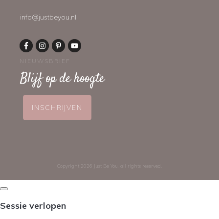
info@justbeyou.nl
NIEUWSBRIEF
Blijf op de hoogte
INSCHRIJVEN
Copyright
2026
Just Be You
, all rights reserved.
Dialoogvenster
sluiten
Sessie verlopen