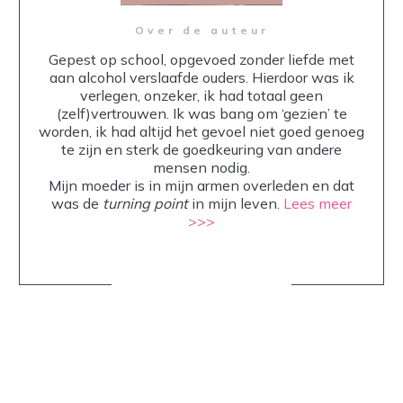
Over de auteur
Gepest op school, opgevoed zonder liefde met
aan alcohol verslaafde ouders. Hierdoor was ik
verlegen, onzeker, ik had totaal geen
(zelf)vertrouwen. Ik was bang om ‘gezien’ te
worden, ik had altijd het gevoel niet goed genoeg
te zijn en sterk de goedkeuring van andere
mensen nodig.
Mijn moeder is in mijn armen overleden en dat
was de
turning point
in mijn leven.
Lees meer
>>>
Share
0
Share
0
Share
0
Share
0
Share
0