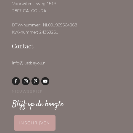
Voorwillenseweg 151B
2807 CA GOUDA
BTW-nummer: NL001969564B68
KvK-nummer: 24353251
Contact
info@justbeyou.nl
NIEUWSBRIEF
Blijf op de hoogte
INSCHRIJVEN