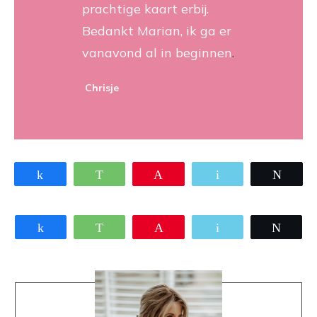
prachtige kaart erbij.
Bedankt Marian, ik ga er
vanavond al in beginnen
.
Chrisje
Share
WhatsApp
Pin
Email
Twee
Share
WhatsApp
Pin
Email
Twee