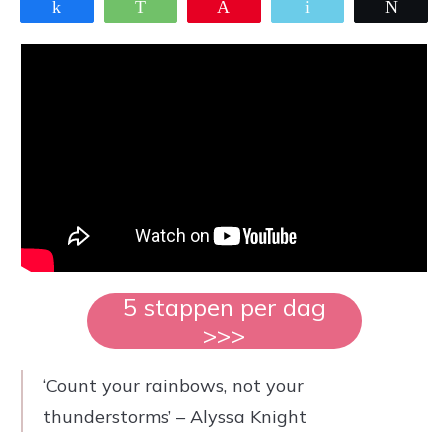
Share
WhatsApp
Pin
Email
Twee
5 stappen per dag
>>>
‘Count your rainbows, not your
thunderstorms’ – Alyssa Knight