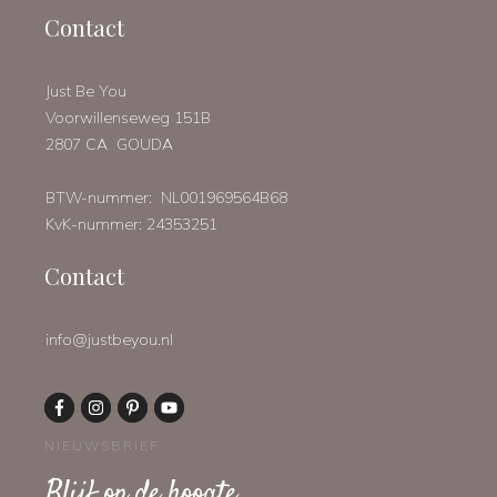
Contact
Just Be You
Voorwillenseweg 151B
2807 CA GOUDA
BTW-nummer: NL001969564B68
KvK-nummer: 24353251
Contact
info@justbeyou.nl
NIEUWSBRIEF
Blijf op de hoogte