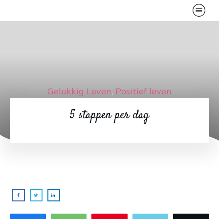
Gelukkig Leven
,
Positief leven
5 stappen per dag