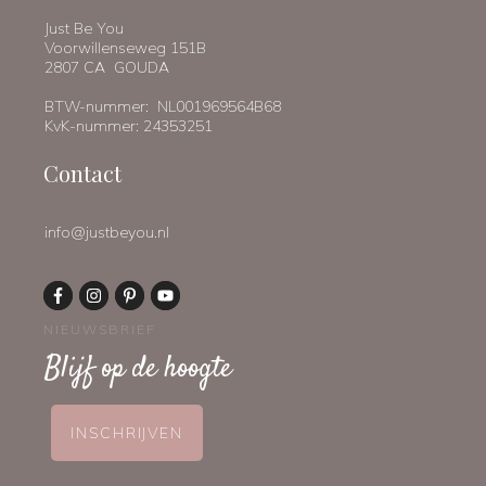
Just Be You
Voorwillenseweg 151B
2807 CA GOUDA
BTW-nummer: NL001969564B68
KvK-nummer: 24353251
Contact
info@justbeyou.nl
NIEUWSBRIEF
Blijf op de hoogte
INSCHRIJVEN