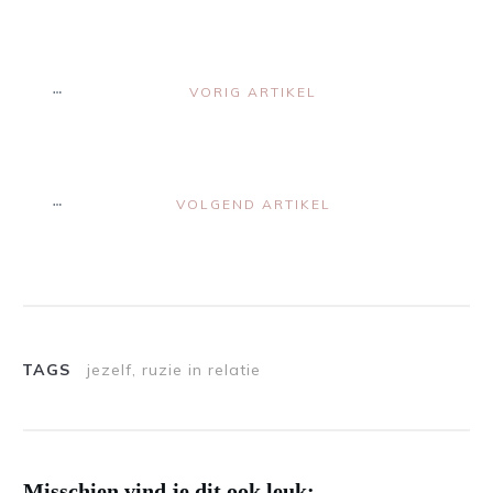
VORIG ARTIKEL
VOLGEND ARTIKEL
TAGS
jezelf, ruzie in relatie
Misschien vind je dit ook leuk: