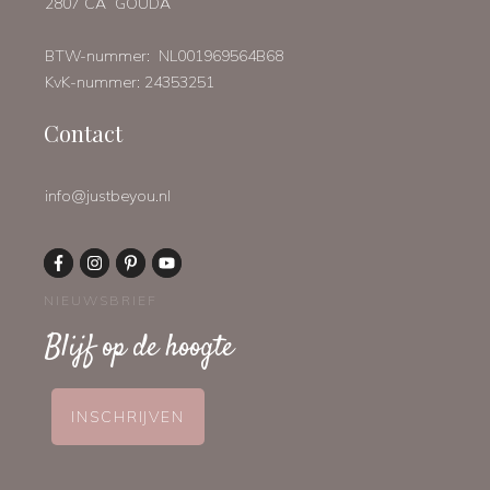
2807 CA GOUDA
BTW-nummer: NL001969564B68
KvK-nummer: 24353251
Contact
info@justbeyou.nl
NIEUWSBRIEF
Blijf op de hoogte
INSCHRIJVEN