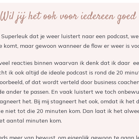
 Wil jij het ook voor iedereen goed
 Superleuk dat je weer luistert naar een podcast, w
e komt, maar gewoon wanneer de flow er weer is voor
l veel reacties binnen waarvan ik denk dat ik daar e
t ik ook altijd de ideale podcast is rond de 20 min
voorbeeld, of dat wordt verteld door business coache
j de ander te passen. En vaak luistert we toch onbew
agneert het. Bij mij stagneert het ook, omdat ik het
die niet tot die 20 minuten kom. Dan laat ik het al
 het aantal minuten kom.
eds meer van bewust, om eigenlijk gewoon te gaan 