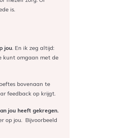
ede is.
p jou
. En ik zeg altijd:
r je kunt omgaan met de
ehoeftes bovenaan te
aar feedback op krijgt.
van jou heeft gekregen.
r op jou. Bijvoorbeeld