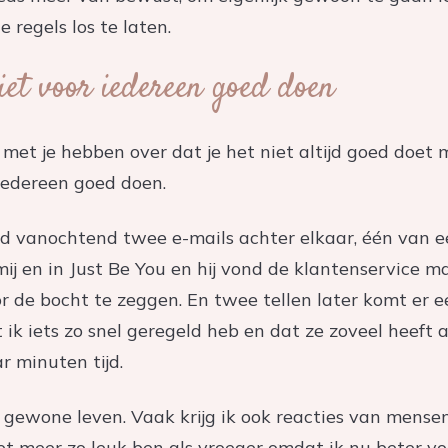
e regels los te laten.
iet voor iedereen goed doen
met je hebben over dat je het niet altijd goed doet m
 iedereen goed doen.
ld vanochtend twee e-mails achter elkaar, één van e
 mij en in Just Be You en hij vond de klantenservice m
r de bocht te zeggen. En twee tellen later komt er 
t ik iets zo snel geregeld heb en dat ze zoveel heeft 
r minuten tijd.
t gewone leven. Vaak krijg ik ook reacties van mense
t meer zo leuk ben als vroeger omdat ik nu beter voo