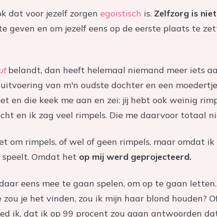
 dat voor jezelf zorgen
egoïstisch
is.
Zelfzorg is niet
te geven en om jezelf eens op de eerste plaats te zet
ut
belandt, dan heeft helemaal niemand meer iets aan
 uitvoering van m'n oudste dochter en een moedertje
t en die keek me aan en zei: jij hebt ook weinig rimp
icht en ik zag veel rimpels. Die me daarvoor totaal 
iet om rimpels, of wel of geen rimpels, maar omdat 
r speelt. Omdat het
op mij werd geprojecteerd.
daar eens mee te gaan spelen, om op te gaan letten. 
 zou je het vinden, zou ik mijn haar blond houden? Of
d ik, dat ik op 99 procent zou gaan antwoorden dat