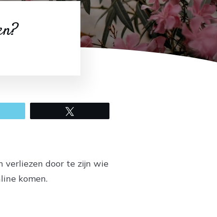
en?
mail
Tweet
 verliezen door te zijn wie
nline komen.