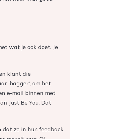
et wat je ook doet. Je
en klant die
aar 'bagger', om het
een e-mail binnen met
aan Just Be You. Dat
n dat ze in hun feedback
r mezelf zorg. Of