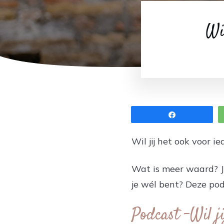
Wi
Share
Wil jij het ook voor 
Wat is meer waard? Jez
je wél bent? Deze pod
Podcast -Wil j