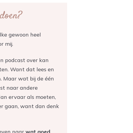
 doen?
elke gewoon heel
 mij.
en podcast over kan
uten. Want dat lees en
n. Maar wat bij de één
ust naar andere
 dan ervaar als moeten,
weer gaan, want dan denk
leven naar
wat goed