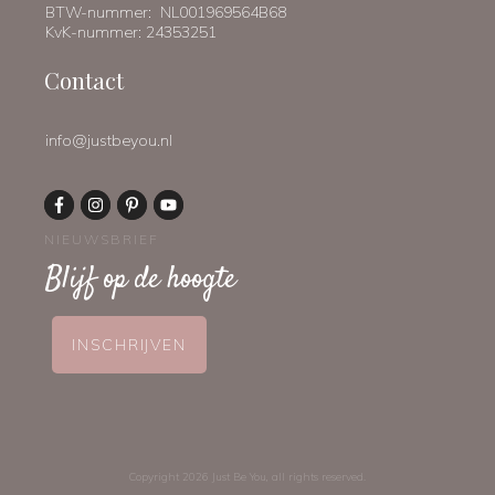
BTW-nummer: NL001969564B68
KvK-nummer: 24353251
Contact
info@justbeyou.nl
NIEUWSBRIEF
Blijf op de hoogte
INSCHRIJVEN
Copyright
2026
Just Be You
, all rights reserved.