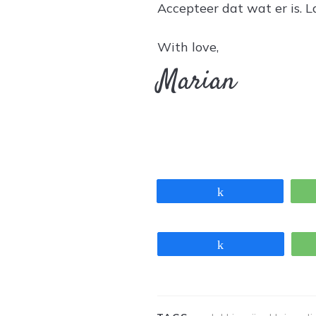
Accepteer dat wat er is. L
With love,
Marian
Share
Share