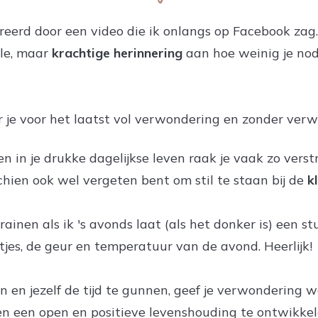
reerd door een video die ik onlangs op Facebook zag
le, maar
krachtige herinnering
aan hoe weinig je nod
er je voor het laatst vol verwondering en zonder ver
n in je drukke dagelijkse leven raak je vaak zo verstr
chien ook wel vergeten bent om stil te staan bij de
k
rainen als ik 's avonds laat (als het donker is) een st
htjes, de geur en temperatuur van de avond. Heerlijk!
aan en jezelf de tijd te gunnen, geef je verwondering 
n een open en positieve levenshouding te ontwikke