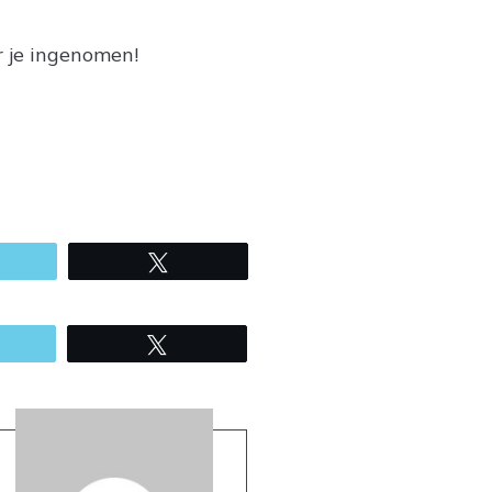
r je ingenomen!
mail
Tweet
mail
Tweet