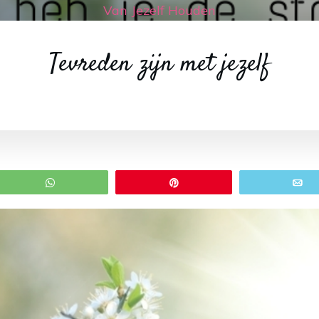
Van Jezelf Houden
Tevreden zijn met jezelf
WhatsApp
Pin
E