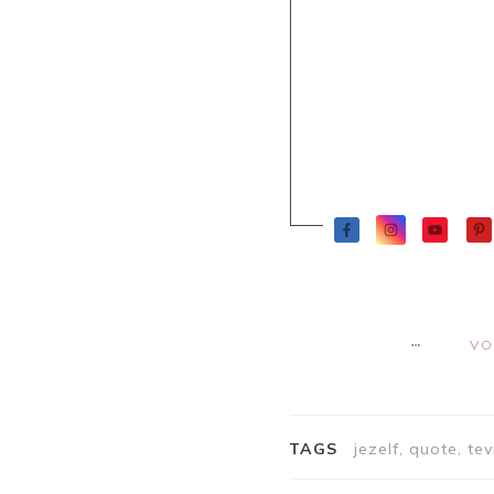
VO
TAGS
jezelf, quote, te