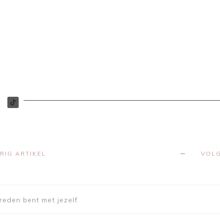
RIG ARTIKEL
VOLG
vreden bent met jezelf