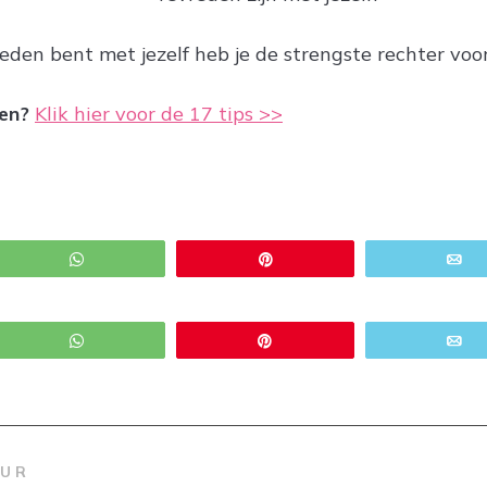
reden bent met jezelf heb je de strengste rechter voo
en?
Klik hier voor de 17 tips >>
WhatsApp
Pin
E
WhatsApp
Pin
E
EUR