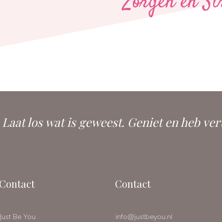
Zorgen en St
. Laat los wat is geweest. Geniet en heb ver
Contact
Contact
Just Be You
info@justbeyou.nl