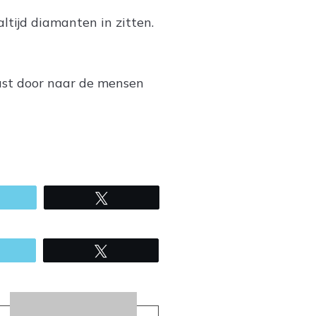
altijd diamanten in zitten.
rust door naar de mensen
mail
Tweet
mail
Tweet