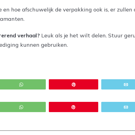
e en hoe afschuwelijk de verpakking ook is, er zullen 
iamanten.
irerend verhaal?
Leuk als je het wilt delen. Stuur ge
ediging kunnen gebruiken.
WhatsApp
Pin
E
WhatsApp
Pin
E