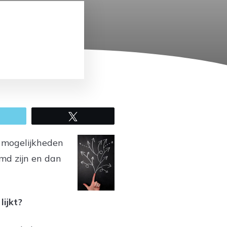
mail
Tweet
 mogelijkheden
md zijn en dan
lijkt?