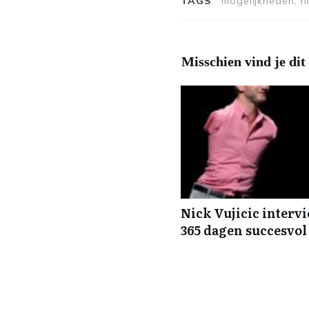
TAGS
mogelijkheden, ni
Misschien vind je dit
Nick Vujicic interv
365 dagen succesvol