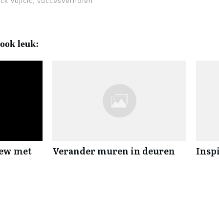
ck vujicic, succesverhalen
 ook leuk:
iew met
Verander muren in deuren
Inspi