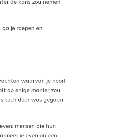
echter de kans zou nemen
n ga je roepen en
e wachten waarvan je nooit
oit op enige manier zou
ers toch door was gegaan
hreven: mensen die hun
Wanneer je even op een