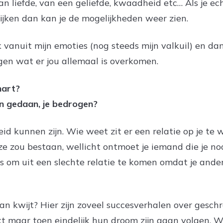
van liefde, van een geliefde, kwaadheid etc… Als je 
kijken dan kan je de mogelijkheden weer zien.
 vanuit mijn emoties (nog steeds mijn valkuil) en da
agen wat er jou allemaal is overkomen.
hart?
ijn gedaan, je bedrogen?
eid kunnen zijn. Wie weet zit er een relatie op je t
 zou bestaan, wellicht ontmoet je iemand die je no
ns om uit een slechte relatie te komen omdat je and
aan kwijt? Hier zijn zoveel succesverhalen over gesc
kt maar toen eindelijk hun droom zijn gaan volgen. 