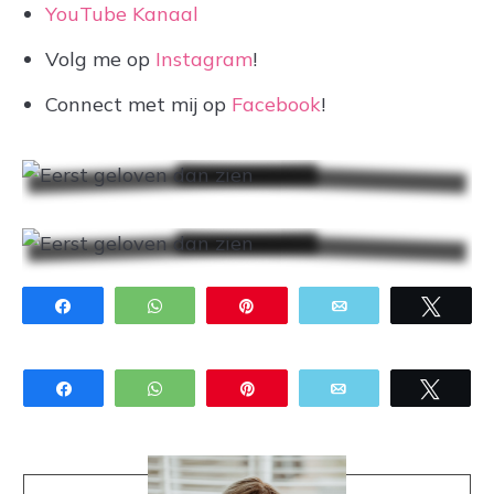
YouTube Kanaal
Volg me op
Instagram
!
Connect met mij op
Facebook
!
Share
WhatsApp
Pin
Email
Twee
Share
WhatsApp
Pin
Email
Twee