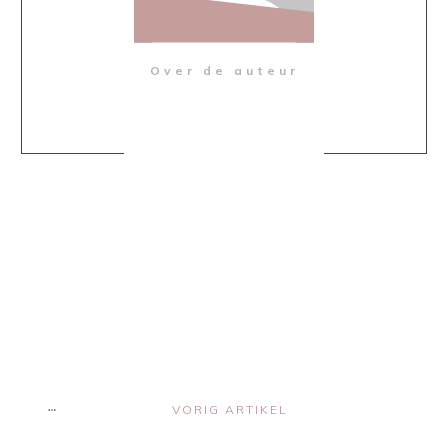
Over de auteur
Share
0
Share
0
Share
0
Share
0
Share
0
VORIG ARTIKEL