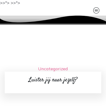
>>">
>>">
Uncategorized
Luister jij naar jezelf?