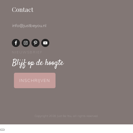
Contact
info@justbeyou.nl
NIEUWSBRIEF
Blijf op de hoogte
INSCHRIJVEN
Copyright
2026
Just Be You
, all rights reserved.
Dialoogvenster