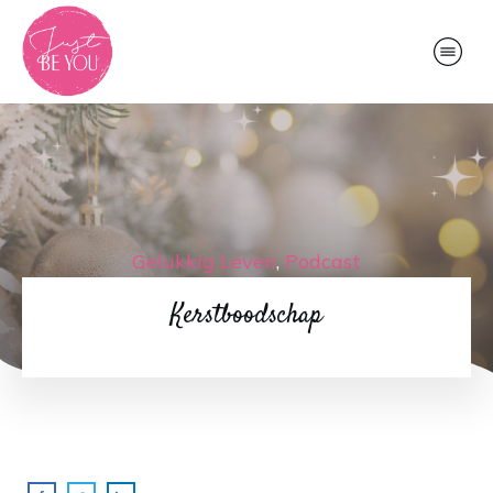
Gelukkig Leven
,
Podcast
Kerstboodschap