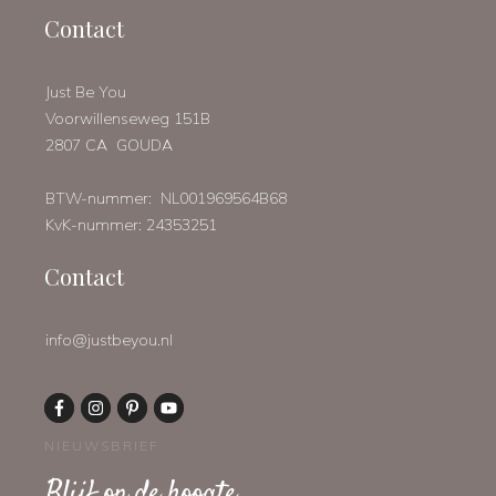
Contact
Just Be You
Voorwillenseweg 151B
2807 CA GOUDA
BTW-nummer: NL001969564B68
KvK-nummer: 24353251
Contact
info@justbeyou.nl
NIEUWSBRIEF
Blijf op de hoogte