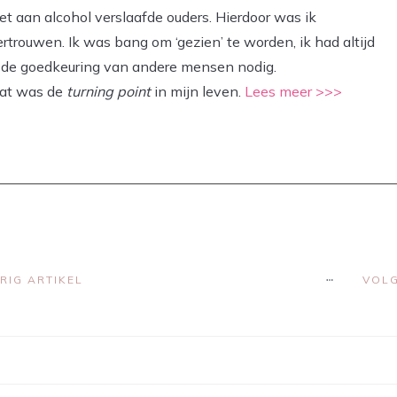
t aan alcohol verslaafde ouders. Hierdoor was ik
ertrouwen. Ik was bang om ‘gezien’ te worden, ik had altijd
rk de goedkeuring van andere mensen nodig.
dat was de
turning point
in mijn leven.
Lees meer >>>
RIG ARTIKEL
VOLG