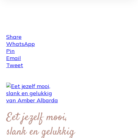
Share
0
Tweet
0
Share
0
Share
WhatsApp
Pin
Email
Tweet
Eet jezelf mooi,
slank en gelukkig