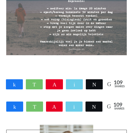
109
Share
WhatsApp
Pin
Email
Tweet
SHARES
109
Share
WhatsApp
Pin
Email
Tweet
SHARES