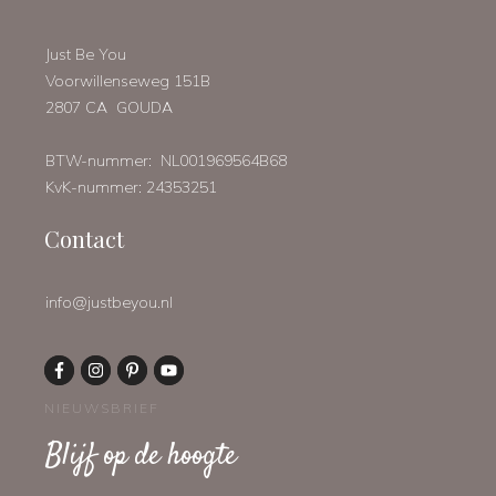
Just Be You
Voorwillenseweg 151B
2807 CA GOUDA
BTW-nummer: NL001969564B68
KvK-nummer: 24353251
Contact
info@justbeyou.nl
NIEUWSBRIEF
Blijf op de hoogte