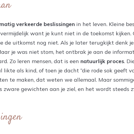
aan
matig verkeerde beslissingen
in het leven. Kleine be
nvermijdelijk want je kunt niet in de toekomst kijken
 de uitkomst nog niet. Als je later terugkijkt denk je 
aar je was niet stom, het ontbrak je aan de informati
ard. Zo leren mensen, dat is een
natuurlijk proces
. Di
likte als kind, of toen je dacht “die rode sok geeft va
fouten te maken, dat weten we allemaal. Maar sommig
ls zware gewichten aan je ziel, en het wordt steeds
singen