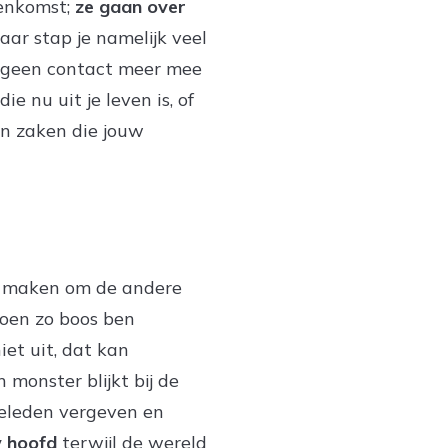
eenkomst;
ze gaan over
daar stap je namelijk veel
nu geen contact meer mee
e nu uit je leven is, of
jn zaken die jouw
 maken om de andere
toen zo boos ben
et uit, dat kan
n monster blijkt bij de
geleden vergeven en
w hoofd
terwijl de wereld