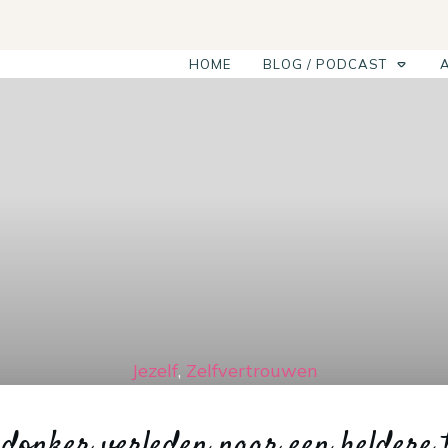
HOME
BLOG / PODCAST
Jezelf
,
Zelfvertrouwen
 donker verleden naar een heldere 