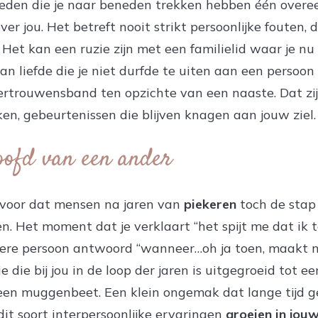
rleden die je naar beneden trekken hebben één over
over jou. Het betreft nooit strikt persoonlijke fouten, 
 Het kan een ruzie zijn met een familielid waar je 
an liefde die je niet durfde te uiten aan een persoon di
ertrouwensband ten opzichte van een naaste. Dat zi
en, gebeurtenissen die blijven knagen aan jouw ziel.
hoofd van een ander
voor dat mensen na jaren van
piekeren
toch de stap
n. Het moment dat je verklaart “het spijt me dat ik 
ere persoon antwoord “wanneer…oh ja toen, maakt ni
 die bij jou in de loop der jaren is uitgegroeid tot ee
een muggenbeet. Een klein ongemak dat lange tijd 
dit soort interpersoonlijke ervaringen
groeien in jou