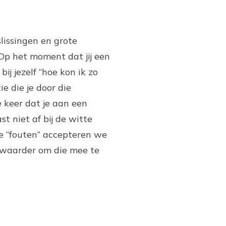
slissingen en grote
. Op het moment dat jij een
bij jezelf “hoe kon ik zo
e die je door die
e keer dat je aan een
st niet af bij de witte
e “fouten” accepteren we
 zwaarder om die mee te