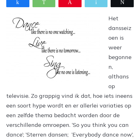
Share
WhatsApp
Pin
Email
Twee
Het
dansseiz
oen is
weer
begonne
n,
althans
op
televisie. Zo grappig vind ik dat, hoe iets ineens
een soort hype wordt en er allerlei variaties op
een zelfde thema bedacht worden door de
verschillende omroepen. ‘So you think you can
dance’; ‘Sterren dansen; ‘Everybody dance now’,