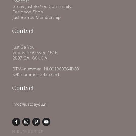
Podcast
Gratis Just Be You Community
Feelgood Shop
Just Be You Membership
Contact
Just Be You
Voorwillenseweg 151B
2807 CA GOUDA
BTW-nummer: NL001969564B68
KvK-nummer: 24353251
Contact
info@justbeyou.nl
NIEUWSBRIEF