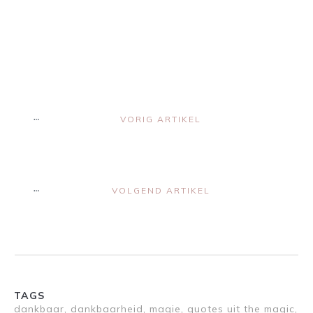
Share
0
Share
0
VORIG ARTIKEL
VOLGEND ARTIKEL
TAGS
dankbaar, dankbaarheid, magie, quotes uit the magic,