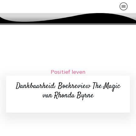
Positief leven
Dankbaarheid: Boekreview The Magic
van Rhonda Byrne