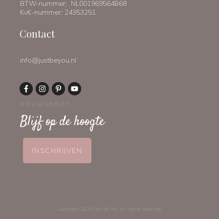
BTW-nummer: NL001969564B68
KvK-nummer: 24353251
Contact
info@justbeyou.nl
NIEUWSBRIEF
Blijf op de hoogte
INSCHRIJVEN
Copyright
2026
Just Be You
, all rights reserved.