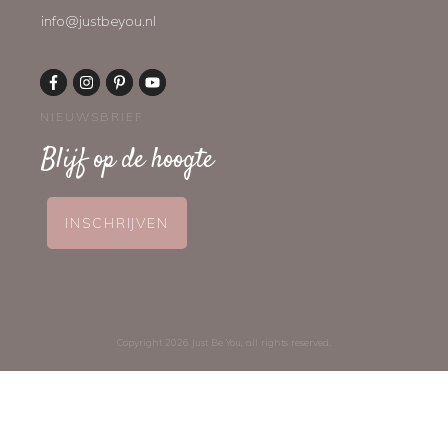
info@justbeyou.nl
NIEUWSBRIEF
Blijf op de hoogte
INSCHRIJVEN
Copyright
2026
Just Be You
, all rights reserved.