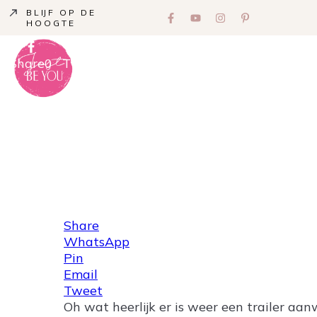
BLIJF OP DE
HOOGTE
Share
0
Tweet
0
Share
0
Share
WhatsApp
Pin
Email
Tweet
Oh wat heerlijk er is weer een trailer aa