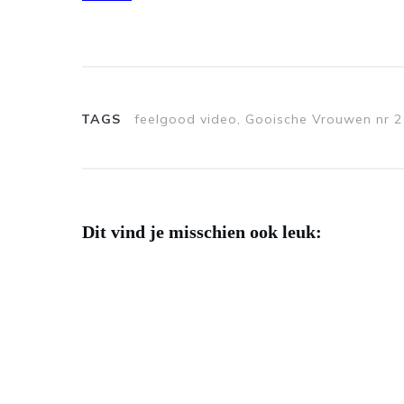
TAGS
feelgood video, Gooische Vrouwen nr 2
Dit vind je misschien ook leuk: