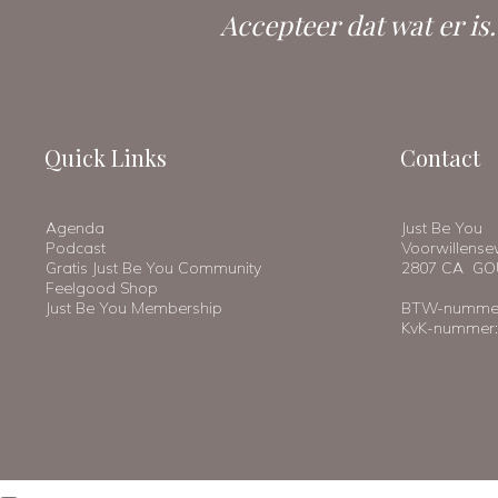
Accepteer dat wat er is
Quick Links
Contact
Agenda
Just Be You
Podcast
Voorwillens
Gratis Just Be You Community
2807 CA G
Feelgood Shop
Just Be You Membership
BTW-nummer
KvK-nummer: