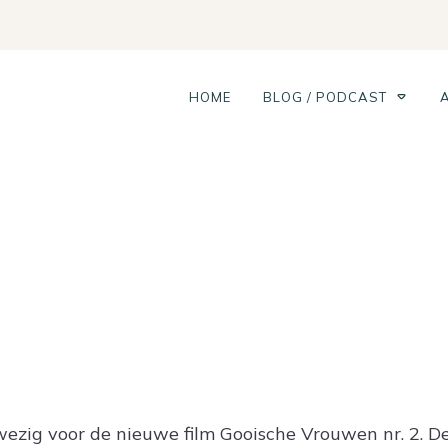
HOME
BLOG / PODCAST
Gooische Vrouwen nr 2
nwezig voor de nieuwe film Gooische Vrouwen nr. 2. D