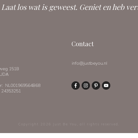
. Laat los wat is geweest. Geniet en heb ver
Contact
info@justbeyou.nl
eweg 151B
OUDA
: NL001969564B68
 24353251
Copyright
2026
Just Be You
, all rights reserved.