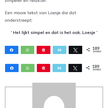
simpeler en relaxter.
Een mooie tekst van Loesje die dat
onderstreept:
‘ Het lijkt simpel en dat is het ook. Loesje ’
189
Share
WhatsApp
Pin
Email
Tweet
SHARES
189
Share
WhatsApp
Pin
Email
Tweet
SHARES