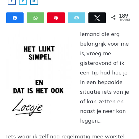
189
Share
WhatsApp
Pin
Email
Tweet
SHARES
Iemand die erg
belangrijk voor me
is, vroeg me
gisteravond of ik
een tip had hoe je
in een bepaalde
situatie iets van je
af kan zetten en
naast je neer kan
leggen…
Iets waar ik zelf nog regelmatig mee worstel.