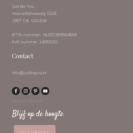
Just Be You
Voorwillenseweg 151B
2807 CA GOUDA
BTW-nummer: NL001969564B68
KvK-nummer: 24353251
Contact
info@justbeyou.nl
NIEUWSBRIEF
Blijf op de hoogte
INSCHRIJVEN