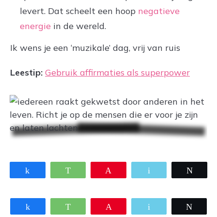
levert. Dat scheelt een hoop
negatieve
energie
in de wereld.
Ik wens je een ‘muzikale’ dag, vrij van ruis
Leestip:
Gebruik affirmaties als superpower
Share
WhatsApp
Pin
Email
Twee
Share
WhatsApp
Pin
Email
Twee