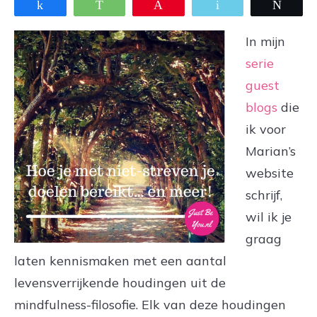
Share
WhatsApp
Pin
Email
Twee
In mijn
serie
guest
blogs
die
ik voor
Marian’s
website
schrijf,
wil ik je
graag
laten kennismaken met een aantal
levensverrijkende houdingen uit de
mindfulness-filosofie. Elk van deze houdingen