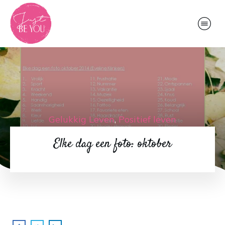
Gelukkig Leven
,
Positief leven
Elke dag een foto: oktober