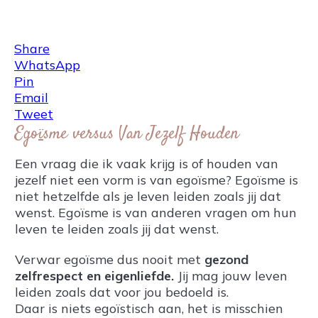
Share
0
Tweet
0
Share
0
Share
WhatsApp
Pin
Email
Tweet
Ego
ï
sme versus Van Jezelf Houden
Een vraag die ik vaak krijg is of houden van
jezelf niet een vorm is van egoïsme? Egoïsme is
niet hetzelfde als je leven leiden zoals jij dat
wenst. Egoïsme is van anderen vragen om hun
leven te leiden zoals jij dat wenst.
Verwar egoïsme dus nooit met
gezond
zelfrespect en eigenliefde.
Jij mag jouw leven
leiden zoals dat voor jou bedoeld is.
Daar is niets egoïstisch aan, het is misschien