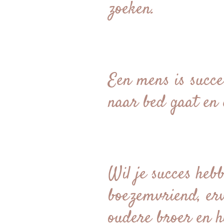
zoeken.
Een mens is succes
naar bed gaat en 
Wil je succes heb
boezemvriend, erv
oudere broer en h