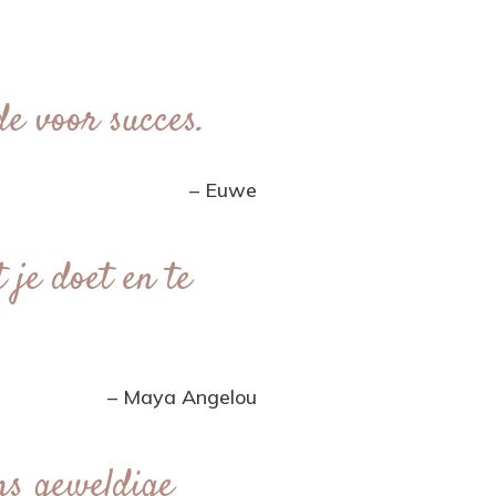
e voor succes.
– Euwe
 je doet en te
– Maya Angelou
ms geweldige