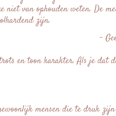
ze niet van ophouden weten. De me
olhardend zijn.
– Ge
trots en toon karakter. Als je dat d
ewoonlijk mensen die te druk zijn