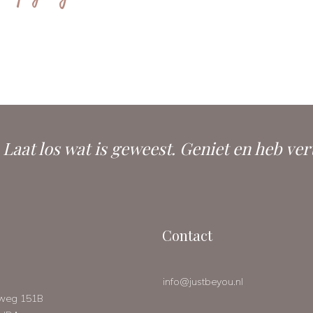
. Laat los wat is geweest. Geniet en heb ver
Contact
info@justbeyou.nl
eweg 151B