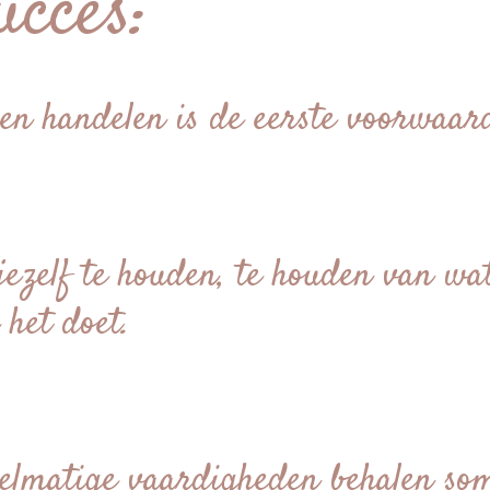
ucces:
en handelen is de eerste voorwaard
jezelf te houden, te houden van wat
 het doet.
lmatige vaardigheden behalen so