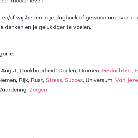
 een mooier leven.
n en/of wijsheden in je dagboek of gewoon om even in
te denken en je gelukkiger te voelen.
gorie.
d, Angst, Dankbaarheid, Doelen, Dromen,
Gedachten
,
G
blemen, Rijk, Rust,
Stress
,
Succes
, Universum,
Van Jeze
Waardering,
Zorgen