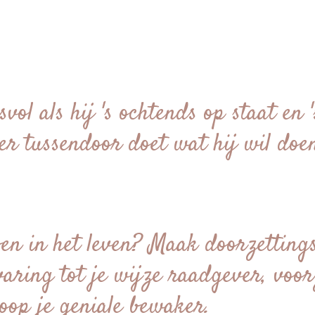
vol als hij 's ochtends op staat en
er tussendoor doet wat hij wil doe
ben in het leven? Maak doorzetting
aring tot je wijze raadgever, voorz
oop je geniale bewaker.