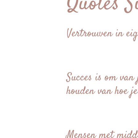
Quotes S
Vertrouwen in eig
Succes is om van 
houden van hoe je
Mensen met midde