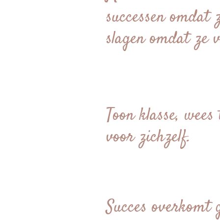
successen omdat 
slagen omdat ze v
Toon klasse, wees 
voor zichzelf.
Succes overkomt g