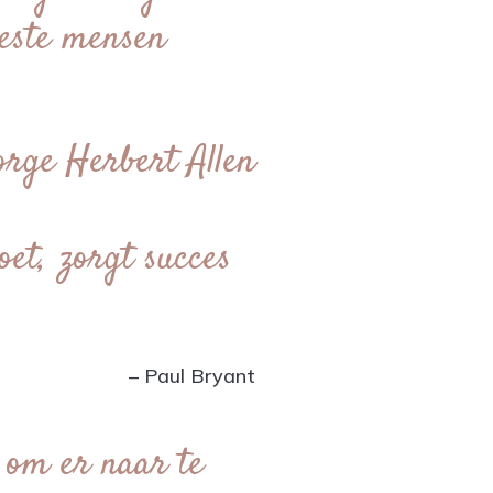
este mensen
orge Herbert Allen
oet, zorgt succes
– Paul Bryant
 om er naar te