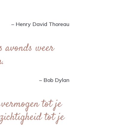
– Henry David Thoreau
 's avonds weer
n.
– Bob Dylan
svermogen tot je
ichtigheid tot je