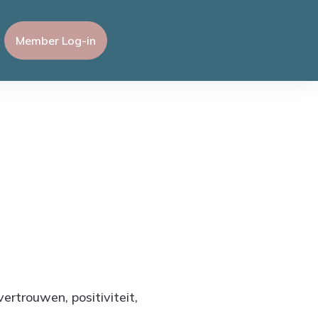
Member Log-in
ertrouwen, positiviteit,