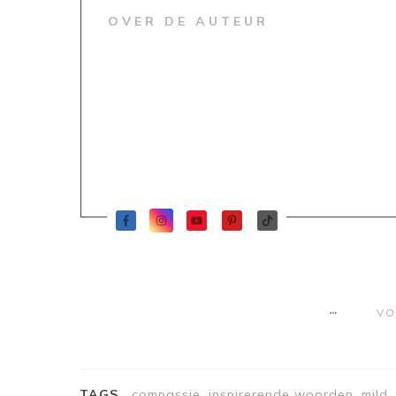
OVER DE AUTEUR
VO
TAGS
compassie, inspirerende woorden, mild, 