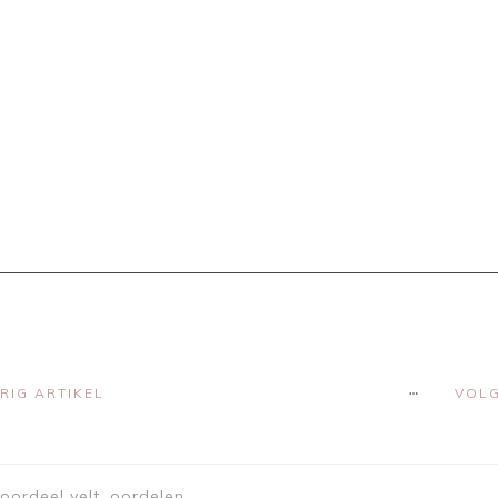
RIG ARTIKEL
VOLG
oordeel velt, oordelen