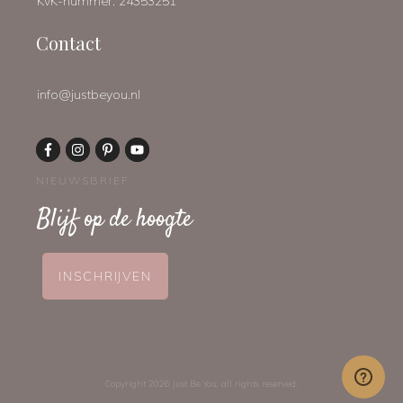
KvK-nummer: 24353251
Contact
info@justbeyou.nl
NIEUWSBRIEF
Blijf op de hoogte
INSCHRIJVEN
Copyright
2026
Just Be You
, all rights reserved.