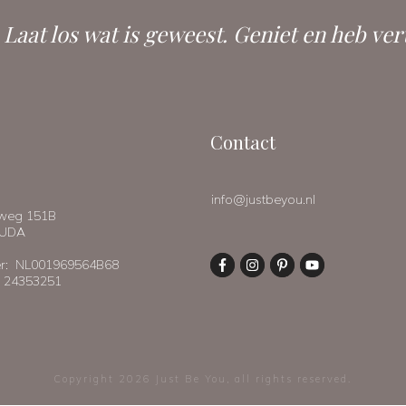
. Laat los wat is geweest. Geniet en heb ver
Contact
info@justbeyou.nl
eweg 151B
OUDA
: NL001969564B68
 24353251
Copyright
2026
Just Be You
, all rights reserved.