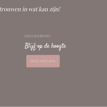
trouwen in wat kan zijn!
NIEUWSBRIEF
Blijf op de hoogte
INSCHRIJVEN