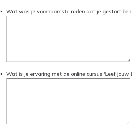
Wat was je voornaamste reden dat je gestart ben
Wat is je ervaring met de online cursus 'Leef jouw 