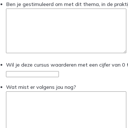
Ben je gestimuleerd om met dit thema, in de prakti
Wil je deze cursus waarderen met een cijfer van 0 
Wat mist er volgens jou nog?