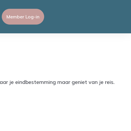
Member Log-in
 naar je eindbestemming maar geniet van je reis.