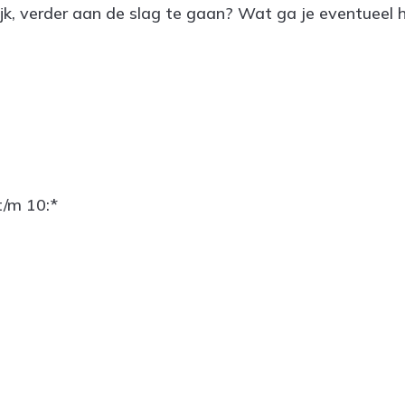
jk, verder aan de slag te gaan? Wat ga je eventueel 
t/m 10:
*