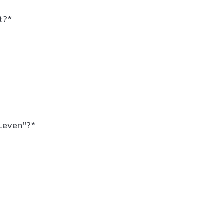
t?
*
Leven''?
*