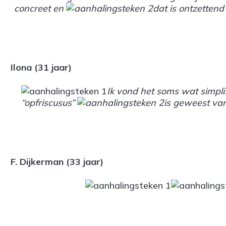
concreet en
dat is ontzettend
Ilona (31 jaar)
Ik vond het soms wat simplis
“opfriscusus”
is geweest van
F. Dijkerman (33 jaar)