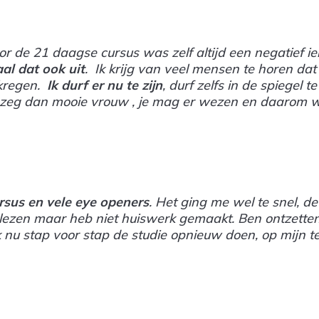
or de 21 daagse cursus was zelf altijd een negatief i
aal dat ook uit
. Ik krijg van veel mensen te horen da
ekregen.
Ik durf er nu te zijn
, durf zelfs in de spiegel 
en zeg dan mooie vrouw , je mag er wezen en daarom wi
.
rsus en vele eye openers
. Het ging me wel te snel, d
lezen maar heb niet huiswerk gemaakt. Ben ontzettend
ik nu stap voor stap de studie opnieuw doen, op mijn te
.