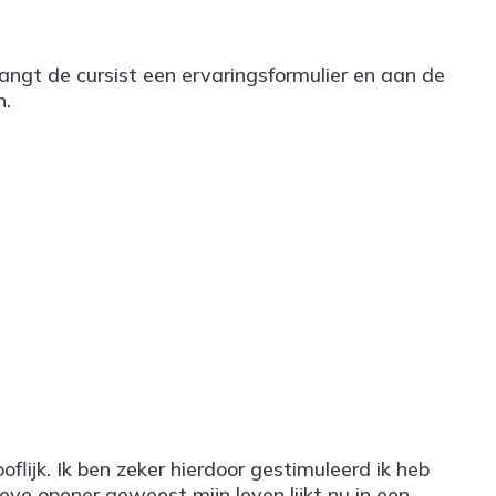
ngt de cursist een ervaringsformulier en aan de
n.
flijk. Ik ben zeker hierdoor gestimuleerd ik heb
eye opener geweest mijn leven lijkt nu in een