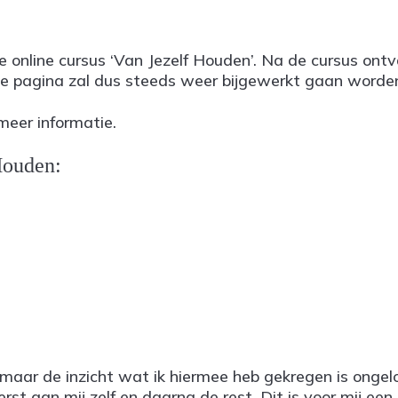
nline cursus ‘Van Jezelf Houden’. Na de cursus ontva
. De pagina zal dus steeds weer bijgewerkt gaan worde
meer informatie.
Houden:
 maar de inzicht wat ik hiermee heb gekregen is ongeloo
 aan mij zelf en daarna de rest. Dit is voor mij een 