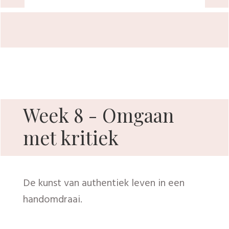
Niet voor iedereen
Hoewel ik iedereen een gelukkig leven gun, kan
ik dit programma alleen aanbieden aan mensen
die echt gemotiveerd zijn om anders en gelukkig
in het leven te gaan staan. Mensen die bereid zijn
8 weken lang naar zichzelf te kijken en het
huiswerk te maken dat er nu eenmaal bij hoort.
Als je dat niet kunt opbrengen: even goede
vrienden, maar dan is dit in de praktijk getoetste
en bewezen programma niets voor jou.
Wil je daarentegen nu eindelijk eens af van je
ongeluksgevoel? Dan nodig ik je uit om verder te