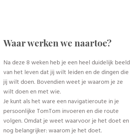
lezen. Ik heb namelijk een geweldig aanbod voor
je.
Waarom zou je mij geloven?
Dat is altijd een heikel onderwerp. Ik heb een
lange, lange weg afgelegd en mijn bevindingen
opgeschreven. Uit al mijn aantekeningen en
dagboeken heb ik voor mezelf wijze lessen
ontwikkeld en opgeschreven. Deze levenslessen
hebben er toe geleid dat ik eindelijk mezelf
terugvond. Ik ben weer van mezelf gaan houden
en stond ineens aan het roer van mijn eigen