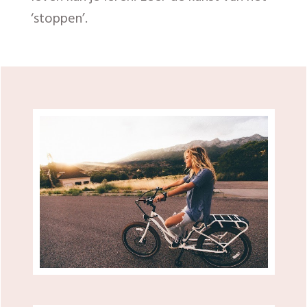
Waar werken we naartoe?
Na deze 8 weken heb je een heel duidelijk beeld
van het leven dat jij wilt leiden en de dingen die
jij wilt doen. Bovendien weet je waarom je ze
wilt doen en met wie.
Je kunt als het ware een navigatieroute in je
persoonlijke TomTom invoeren en die route
volgen. Omdat je weet waarvoor je het doet en
nog belangrijker: waarom je het doet.